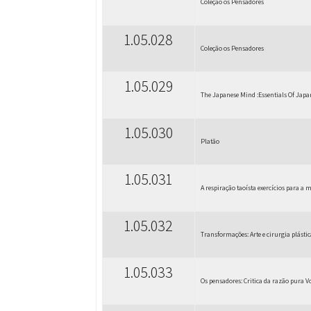
Coleção os Pensadores
1.05.028
Coleção os Pensadores
1.05.029
The Japanese Mind :Essentials Of Japa
1.05.030
Platão
1.05.031
A respiração taoísta exercícios para a 
1.05.032
Transformações: Arte e cirurgia plást
1.05.033
Os pensadores: Critica da razão pura Vo