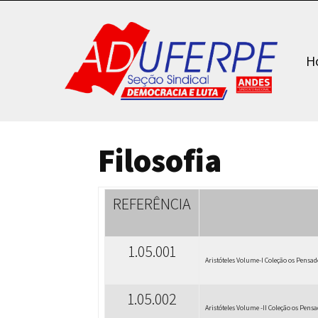
H
Filosofia
REFERÊNCIA
1.05.001
Aristóteles Volume-I Coleção os Pensad
1.05.002
Aristóteles Volume -II Coleção os Pens