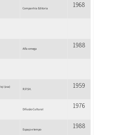
1968
Companhia Editoria
1988
Alfa-omega
1959
iqi (asa)
R.P.SH.
1976
Difusão Cultural
1988
Espaço e tempo