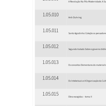
A Revolução Na Pós-Modernidade. A Sub
1.05.010
Anti-Duhring
1.05.011
Santo Agostinho: Coleção os pensadore
1.05.012
Segundo tratado Sobre o governo bibli
1.05.013
Os conceitos Elementares do materiali
1.05.014
Os Intelectuais e A Organização da Cul
1.05.015
Obra escogidas – toma II