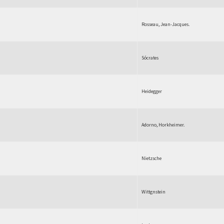
Rosseau, Jean-Jacques.
Sócrates
Heidegger
Adorno, Horkheimer.
Nietzsche
Wittgnstein