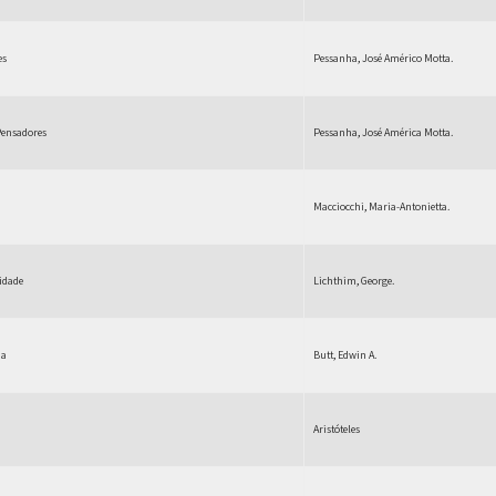
es
Pessanha, José Américo Motta.
Pensadores
Pessanha, José América Motta.
Macciocchi, Maria-Antonietta.
nidade
Lichthim, George.
na
Butt, Edwin A.
Aristóteles