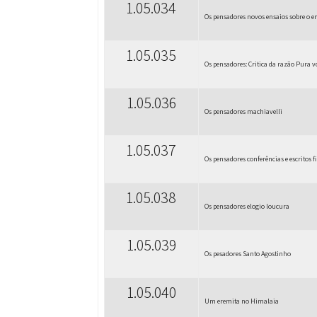
1.05.034
Os pensadores novos ensaios sobre o 
1.05.035
Os pensadores: Critica da razão Pura vo
1.05.036
Os pensadores machiavelli
1.05.037
Os pensadores conferências e escritos fi
1.05.038
Os pensadores elogio loucura
1.05.039
Os pesadores Santo Agostinho
1.05.040
Um eremita no Himalaia