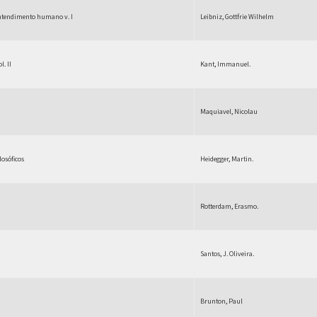
entendimento humano v. I
Leibniz, Gottfrie Wilhelm
l. II
Kant, Immanuel.
Maquiavel, Nicolau
losóficos
Heidegger, Martin.
Rotterdam, Erasmo.
Santos, J. Oliveira.
Brunton, Paul