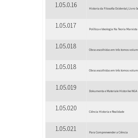
1.05.0.16
Historia da Filosofia Ocidental; Livro 
1.05.017
Política e Ideologia Na Teoria Marxist
1.05.018
Obras escolhidas em três tomos volum
1.05.018
Obras escolhidas em três tomos volume
1.05.019
Dokumenta e Materiale Historike NGA L
1.05.020
Ciência Historia e Realidade
1.05.021
Para Compreneender a Ciência