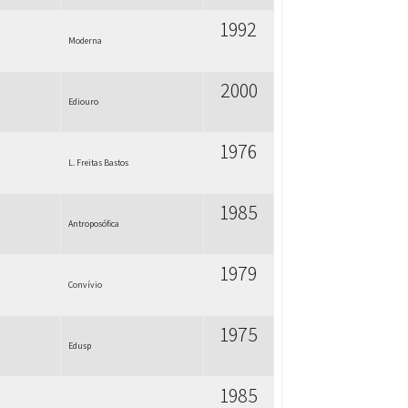
1992
Moderna
2000
Ediouro
1976
L. Freitas Bastos
1985
Antroposófica
1979
Convívio
1975
Edusp
1985