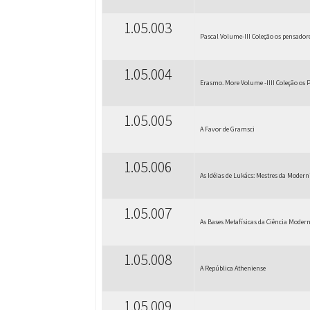
1.05.003
Pascal Volume-III Coleção os pensador
1.05.004
Erasmo. More Volume -IIII Coleção os 
1.05.005
A Favor de Gramsci
1.05.006
As Idéias de Lukács: Mestres da Moder
1.05.007
As Bases Metafísicas da Ciência Moder
1.05.008
A República Atheniense
1.05.009