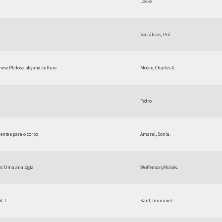
Locke
Socráticos, Pré.
nese Pbiloso pbyand culture
Moore, Charles A.
Fedro
mente e para o corpo
Amaral, Sonia.
ica: Uma analogia
Wolfenson,Moisés.
l. I
Kant, Immnuel.