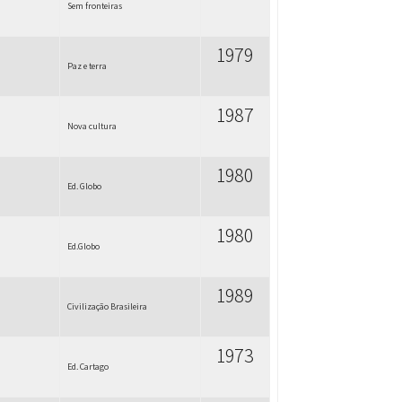
Sem fronteiras
1979
Paz e terra
1987
Nova cultura
1980
Ed. Globo
1980
Ed.Globo
1989
Civilização Brasileira
1973
Ed. Cartago