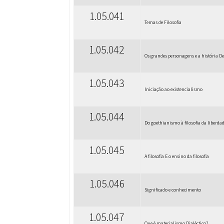
1.05.041
Temas de Filosofia
1.05.042
Os grandes personagens e a história 
1.05.043
Iniciação ao existencialismo
1.05.044
Do goethianismo à filosofia da liberda
1.05.045
A filosofia E o ensino da filosofia
1.05.046
Significado e conhecimento
1.05.047
Que é materialismo Dialéctico?