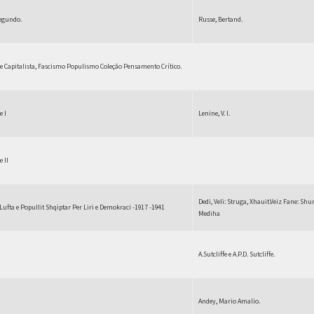
Segundo.
Russe, Bertand.
a e Capitalista, Fascismo Populismo Coleção Pensamento Crítico.
e I
Lenine, V. I.
 II
Dedi, Veli: Struga, Xhauit.Veiz Fane: Shur
ufta e Popullit Shqiptar Per Liri e Demokraci -1917 -1941
Mediha
A.Sutcliffe e A.P.D. Sutcliffe.
Andey, Mario Amalio.