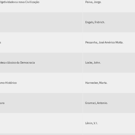
jetividade e a nova Civilização
Paiva, Jorge.
Engels, fridrich.
s
Pessanha, José Américo Motta.
oteca clássico da Democracia
Locke, John.
smo Histórico
Harnecker, Marta.
tura
Gramsci, Antonio.
Lênin, V. I.