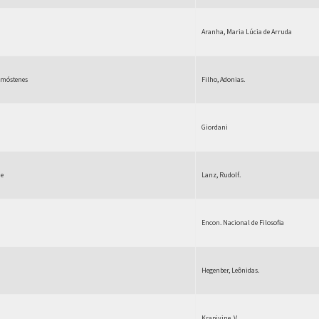
Aranha, Maria Lúcia de Arruda
Demóstenes
Filho, Adonias.
Giordani
de
Lanz, Rudolf.
Encon. Nacional de Filosofia
Hegenber, Leônidas.
Krapivine, V.