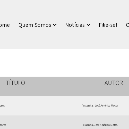
ome
Quem Somos
Notícias
Filie-se!
C
TÍTULO
AUTOR
ores
Pessanha , José Américo Motta
adores
Pessanha, José Américo Motta.