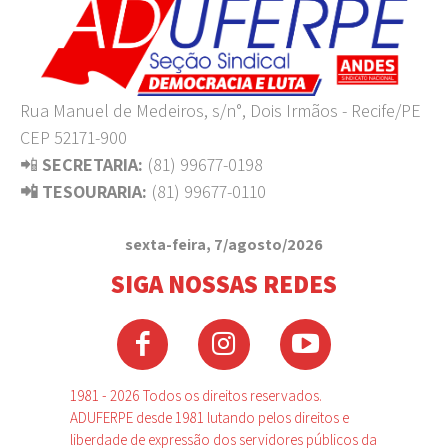
Rua Manuel de Medeiros, s/n°, Dois Irmãos - Recife/PE
CEP 52171-900
📲
SECRETARIA:
(81) 99677-0198
📲 TESOURARIA:
(81) 99677-0110
sexta-feira, 7/agosto/2026
SIGA NOSSAS REDES
1981 - 2026 Todos os direitos reservados.
ADUFERPE desde 1981 lutando pelos direitos e
liberdade de expressão dos servidores públicos da