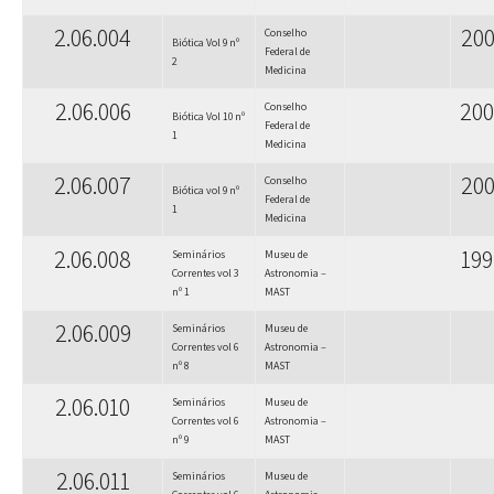
2.06.004
200
Conselho
Biótica Vol 9 nº
Federal de
2
Medicina
2.06.006
20
Conselho
Biótica Vol 10 nº
Federal de
1
Medicina
2.06.007
200
Conselho
Biótica vol 9 nº
Federal de
1
Medicina
2.06.008
199
Seminários
Museu de
Correntes vol 3
Astronomia –
nº 1
MAST
2.06.009
Seminários
Museu de
Correntes vol 6
Astronomia –
nº 8
MAST
2.06.010
Seminários
Museu de
Correntes vol 6
Astronomia –
nº 9
MAST
2.06.011
Seminários
Museu de