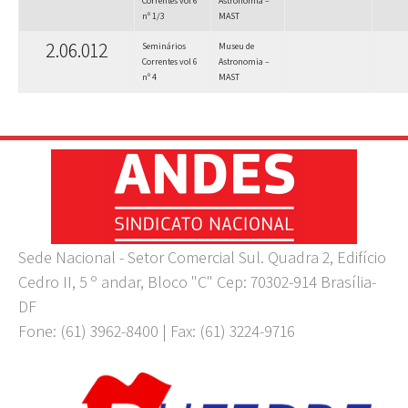
Correntes vol 6
Astronomia –
nº 1/3
MAST
2.06.012
Seminários
Museu de
Correntes vol 6
Astronomia –
nº 4
MAST
Sede Nacional - Setor Comercial Sul. Quadra 2, Edifício
Cedro II, 5 º andar, Bloco "C" Cep: 70302-914 Brasília-
DF
Fone: (61) 3962-8400 | Fax: (61) 3224-9716