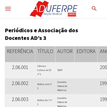
Periódicos e Associação dos
Docentes AD’s 3
REFERÊNCIA
TÍTULO
AUTOR
EDITORA
AN
2.06.001
20
Ciência e
Cultura vol 52
SBPC
nº 1
2.06.002
199
Conselho
Biótica vol 6 nº
Federal de
2
Medicina
2.06.003
199
Conselho
Biótica Vol 7 nº
Federal de
1
Medicina